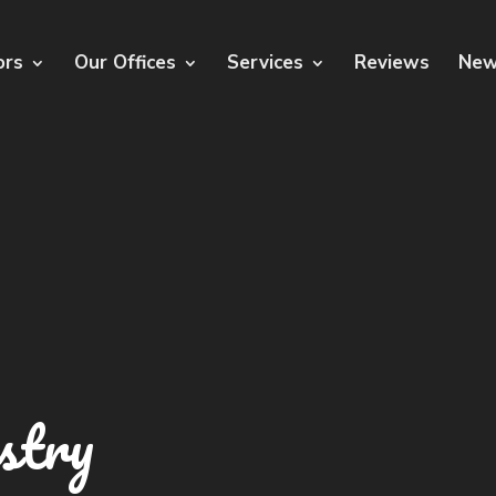
ors
Our Offices
Services
Reviews
New
stry