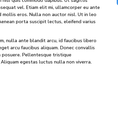
m nisl quis commodo dapibus. Ut sagittis
nsequat vel. Etiam elit mi, ullamcorper eu ante
d mollis eros. Nulla non auctor nisl. Ut in leo
. Aenean porta suscipit lectus, eleifend varius
m, nulla ante blandit arcu, id faucibus libero
eget arcu faucibus aliquam. Donec convallis
im posuere. Pellentesque tristique
 Aliquam egestas luctus nulla non viverra.