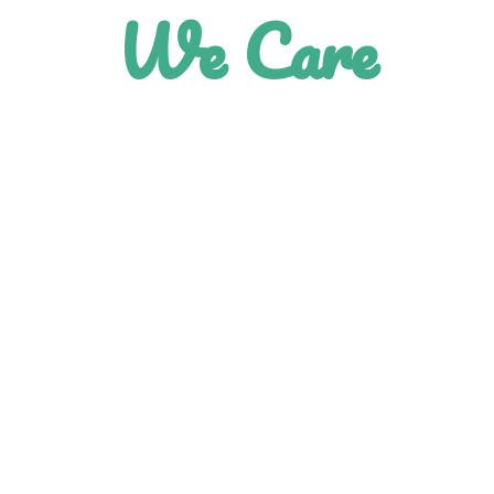
We Care
each and every patient with the ut
A practice you can trust.
Contact Us