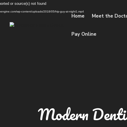
Video
ported or source(s) not found
Player
wpengine.com/wp-content/uploads/2018/05/hip-guy-at-night1.mp4
Home
Meet the Doct
Pay Online
Modern Denti